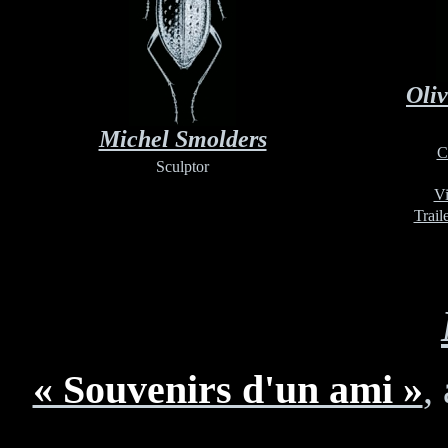
Oliv
Michel Smolders
C
Sculptor
V
Trail
« Souvenirs d'un ami »
,