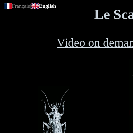
Français
|
English
Le Sca
Video on dema