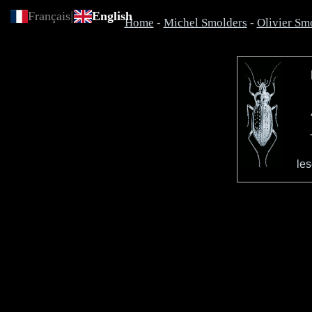
Français
|
English
Home
-
Michel Smolders
-
Olivier Sm
le