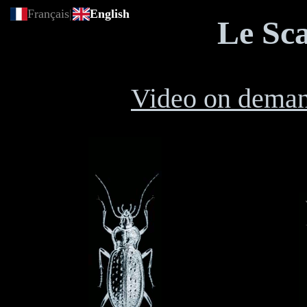
Français
|
English
Le Sca
Video on dema